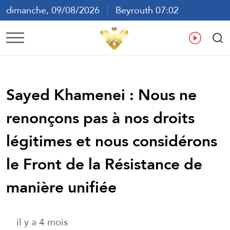
dimanche, 09/08/2026
Beyrouth 07:02
ع
En
Fr
Es
Sayed Khamenei : Nous ne
renonçons pas à nos droits
légitimes et nous considérons
le Front de la Résistance de
manière unifiée
il y a 4 mois