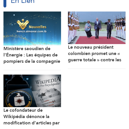
En Lien
Le nouveau président
Ministère saoudien de
colombien promet une «
l’Énergie : Les équipes de
guerre totale » contre les
pompiers de la compagnie
groupes armés et un
Aramco ont éteint un
rapprochement étroit avec
incendie qui s’est déclaré à
Washington
l’aube dans l’une des
installations de la raffinerie
de Jizan, sans enregistrer
de blessés.
Le cofondateur de
Wikipédia dénonce la
modification d’articles par