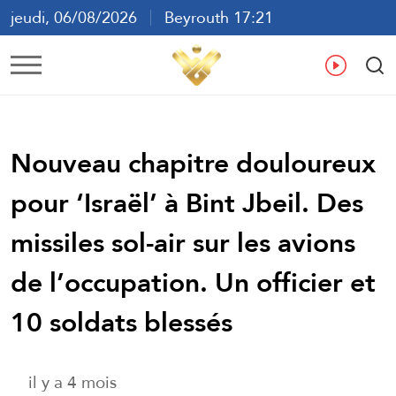
jeudi, 06/08/2026
Beyrouth 17:21
ع
En
Fr
Es
Nouveau chapitre douloureux
pour ‘Israël’ à Bint Jbeil. Des
missiles sol-air sur les avions
de l’occupation. Un officier et
10 soldats blessés
il y a 4 mois