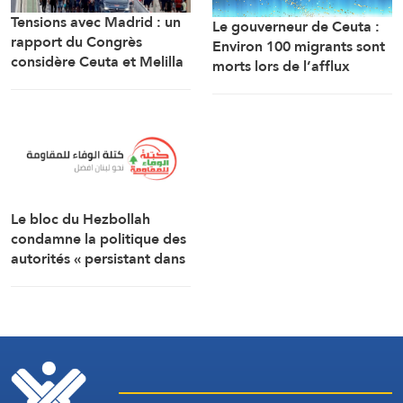
Tensions avec Madrid : un
Le gouverneur de Ceuta :
rapport du Congrès
Environ 100 migrants sont
considère Ceuta et Melilla
morts lors de l’afflux
comme des territoires
massif de migrants à
marocains
travers la frontière.
Le bloc du Hezbollah
condamne la politique des
autorités « persistant dans
la soumission, la
capitulation et les
négociations humiliantes »