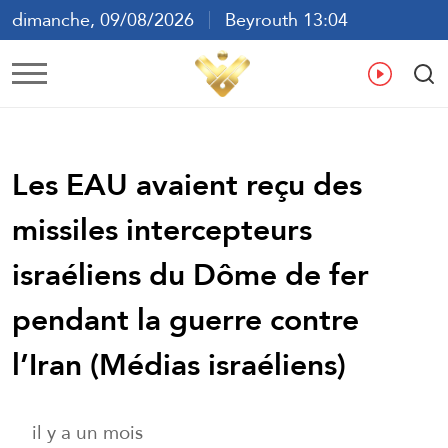
dimanche, 09/08/2026
Beyrouth 13:04
ع
En
Fr
Es
Les EAU avaient reçu des
missiles intercepteurs
israéliens du Dôme de fer
pendant la guerre contre
l’Iran (Médias israéliens)
il y a un mois