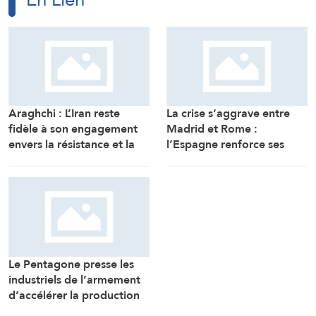
La crise s’aggrave entre
Madrid et Rome :
Araghchi : L’Iran reste
l’Espagne renforce ses
fidèle à son engagement
contrôles frontaliers pour
envers la résistance et la
les voyageurs en
poursuite du combat
provenance d’Italie
malgré toutes les pressions
Le Pentagone presse les
industriels de l’armement