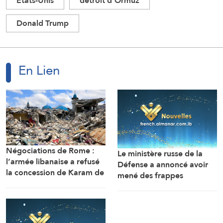
Etats-Unis
détroit d'Ormuz
Donald Trump
En Lien
Négociations de Rome :
Le ministère russe de la
l’armée libanaise a refusé
Défense a annoncé avoir
la concession de Karam de
mené des frappes
perquisitionner des
nocturnes précises visant
maisons dans tout le sud
une usine de fabrication de
du Litani
missiles et un dépôt de
carburant stratégique à