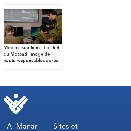
militaires cubains
forces armées sont prêtes
Médias israéliens : Le chef
du Mossad limoge de
hauts responsables après
l’échec d’un plan visant « à
renverser le régime
iranien »
Al-Manar
Sites et