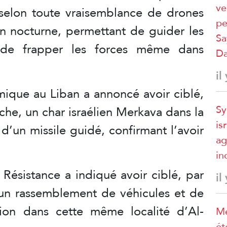
ve
t selon toute vraisemblance de drones
pe
on nocturne, permettant de guider les
Sa
 de frapper les forces même dans
D
il
amique au Liban a annoncé avoir ciblé,
Sy
che, un char israélien Merkava dans la
is
 d’un missile guidé, confirmant l’avoir
ag
in
Résistance a indiqué avoir ciblé, par
il
, un rassemblement de véhicules et de
ion dans cette même localité d’Al-
Mé
ét