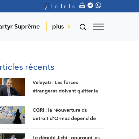
ع
En
Fr
Es
artyr Suprême
plus
rticles récents
Velayati : Les forces
étrangères doivent quitter la
région
CGRI : la réouverture du
détroit d’Ormuz dépend de
l’acceptation américaine des
demandes iraniennes
Le député Jichi : pourquoi les