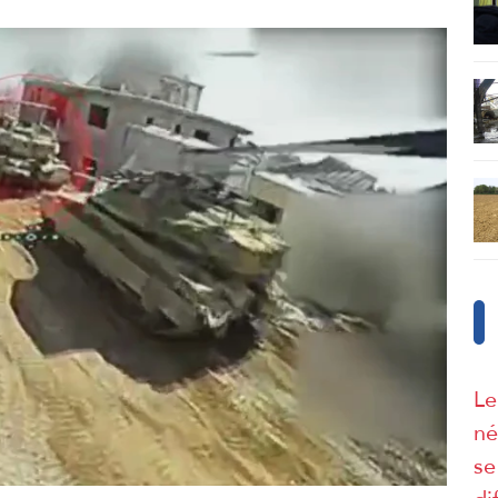
Le
né
se