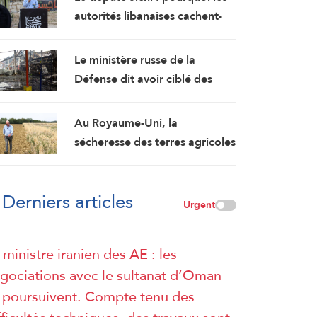
autorités libanaises cachent-
elles le contenu de l’accord-
cadre ?
Le ministère russe de la
Défense dit avoir ciblé des
installations militaires et des
dépôts de carburant à Kiev et
Au Royaume-Uni, la
Odessa
sécheresse des terres agricoles
menace la sécurité alimentaire
Derniers articles
Urgent
 ministre iranien des AE : les
gociations avec le sultanat d’Oman
 poursuivent. Compte tenu des