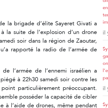
di
en
te
im
de la brigade d’élite Sayeret Givati a
 à la suite de l’explosion d’un drone
il
amedi soir dans la région de Zaoutar,
u’a rapporté la radio de l’armée de
Sy
ga
on
 de l’armée de l’ennemi israélien a
l’
pa
 piégé à 22h30 samedi soir contre les
 point particulièrement préoccupant.
il
semble posséder la capacité de cibler
enne à l’aide de drones, même pendant
Sy