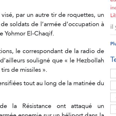
in
visé, par un autre tir de roquettes, un
Li
 de soldats de l’armée d’occupation à
il
 de Yohmor El-Chaqif.
Pl
tions, le correspondant de la radio de
T
 d’ailleurs souligné que « le Hezbollah
tirs de missiles ».
ensifiées tout au long de la matinée du
de la Résistance ont attaqué un
armée ennemie sur un héliport dans la