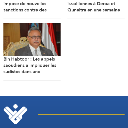
impose de nouvelles
israéliennes à Deraa et
sanctions contre des
Quneitra en une semaine
personnes liées aux
industries militaires russes.
Bin Habtoor : Les appels
saoudiens à impliquer les
sudistes dans une
confrontation avec Sanaa
visent à maintenir le
Yémen sous leur joug