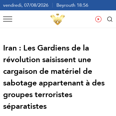
vendredi, 07/08/2026
Beyrouth 18:56
ع
En
Fr
Es
Iran : Les Gardiens de la
révolution saisissent une
cargaison de matériel de
sabotage appartenant à des
groupes terroristes
séparatistes