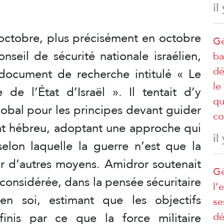
il
 octobre, plus précisément en octobre
Gé
nseil de sécurité nationale israélien,
ba
dé
document de recherche intitulé « Le
le
 de l’État d’Israël ». Il tentait d’y
qu
obal pour les principes devant guider
co
État hébreu, adoptant une approche qui
il
selon laquelle la guerre n’est que la
ar d’autres moyens. Amidror soutenait
Gé
 considérée, dans la pensée sécuritaire
l’
en soi, estimant que les objectifs
se
finis par ce que la force militaire
dé