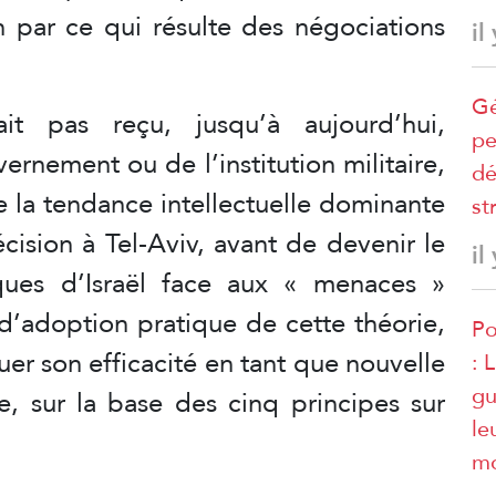
on par ce qui résulte des négociations
il
Gé
t pas reçu, jusqu’à aujourd’hui,
pe
ernement ou de l’institution militaire,
dé
ue la tendance intellectuelle dominante
st
cision à Tel-Aviv, avant de devenir le
il
iques d’Israël face aux « menaces »
d’adoption pratique de cette théorie,
Po
uer son efficacité en tant que nouvelle
: 
gu
ne, sur la base des cinq principes sur
le
mo