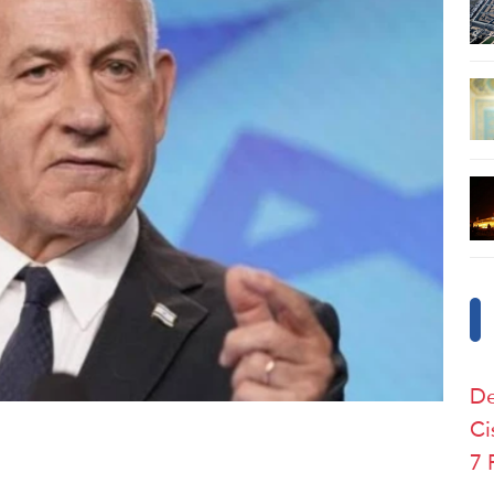
De
Ci
7 