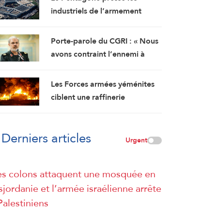
en provenance d’Italie
industriels de l’armement
d’accélérer la production de
munitions
Porte-parole du CGRI : « Nous
avons contraint l’ennemi à
abandonner ses objectifs… et
Ormuz est une bataille
Les Forces armées yéménites
géographique »
ciblent une raffinerie
d’Aramco à Jizane
Derniers articles
Urgent
s colons attaquent une mosquée en
sjordanie et l’armée israélienne arrête
Palestiniens