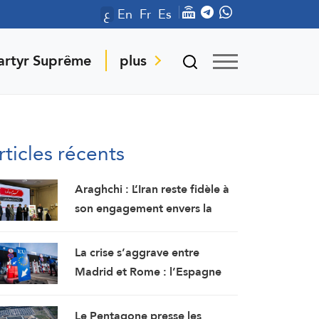
ع
En
Fr
Es
artyr Suprême
plus
rticles récents
Araghchi : L’Iran reste fidèle à
son engagement envers la
résistance et la poursuite du
combat malgré toutes les
La crise s’aggrave entre
pressions
Madrid et Rome : l’Espagne
renforce ses contrôles
frontaliers pour les voyageurs
Le Pentagone presse les