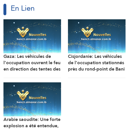
En Lien
Gaza: Les véhicules de
Cisjordanie: Les véhicules
l’occupation ouvrent le feu
de l’occupation stationnés
en direction des tentes des
près du rond-point de Bani
déplacés dans la zone de
Souheila, à l’est de la ville
Mawasi Rafah
de Khan Younès, ouvrent
un feu nourri en direction
des maisons et des tentes
des citoyens
Arabie saoudite: Une forte
explosion a été entendue,