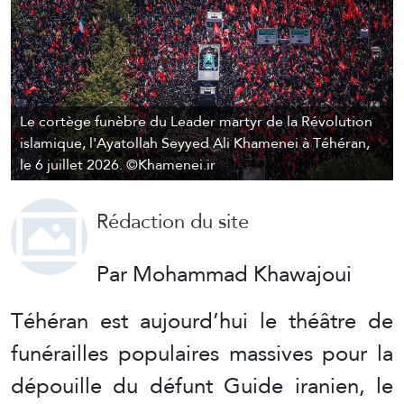
Le cortège funèbre du Leader martyr de la Révolution
islamique, l'Ayatollah Seyyed Ali Khamenei à Téhéran,
le 6 juillet 2026. ©Khamenei.ir
Rédaction du site
Par Mohammad Khawajoui
Téhéran est aujourd’hui le théâtre de
funérailles populaires massives pour la
dépouille du défunt Guide iranien, le