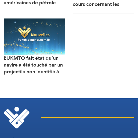
américaines de pétrole
cours concernant les
chutent à leur plus bas
modalités de navigation
niveau depuis 1983
dans le détroit d’Ormuz se
déroulent dans une
atmosphère positive et
constructive.
L’UKMTO fait état qu’un
navire a été touché par un
projectile non identifié à
18 milles nautiques à l’est
de Khasab, dans le
sultanat d’Oman.
L’incendie y a été maîtrisé.