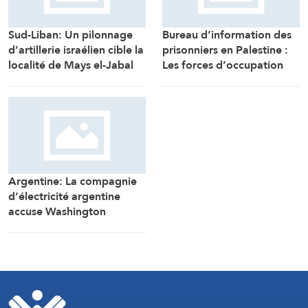
Sud-Liban: Un pilonnage
Bureau d’information des
d’artillerie israélien cible la
prisonniers en Palestine :
localité de Mays el-Jabal
Les forces d’occupation
(Correspondant d’Al-
ont arrêté et détenu plus
Manar)
de 70 citoyens, et en ont
transféré plusieurs vers des
centres de détention et
d’interrogatoire après
avoir libéré la majorité des
détenus.
Argentine: La compagnie
d’électricité argentine
accuse Washington
d’ingérence dans un projet
avec la Chine (Financial
Times)