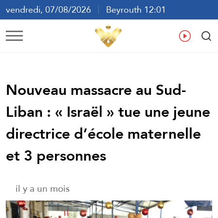
vendredi, 07/08/2026
Beyrouth 12:01
ع
En
Fr
Es
Nouveau massacre au Sud-
Liban : « Israël » tue une jeune
directrice d’école maternelle
et 3 personnes
il y a un mois