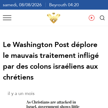
samedi, 08/08/2026
Beyrouth 04:20
ع
En
Fr
Es
Le Washington Post déplore
le mauvais traitement infligé
par des colons israéliens aux
chrétiens
il y a un mois