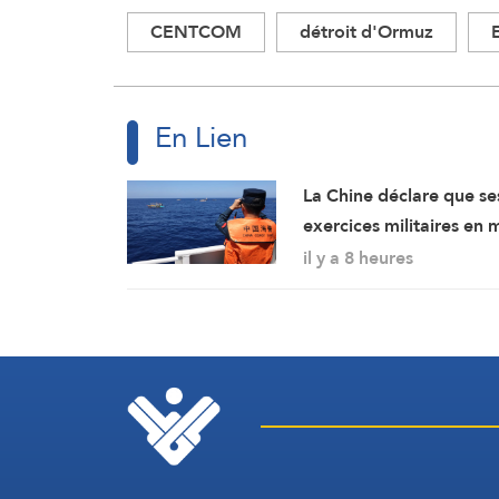
CENTCOM
détroit d'Ormuz
En Lien
La Chine déclare que se
exercices militaires en 
de Chine méridionale
il y a 8 heures
répondent aux
provocations des
Philippines