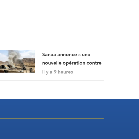
Sanaa annonce « une
nouvelle opération contre
des rassemblements
il y a 9 heures
militaires saoudiens à
Marib »