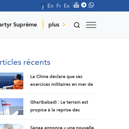
ع
En
Fr
Es
artyr Suprême
plus
rticles récents
La Chine déclare que ses
exercices militaires en mer de
Chine méridionale répondent
aux provocations des
Gharibabadi : Le terrain est
Philippines
propice à la reprise des
pourparlers de sécurité entre
les États du Golfe
Sanaa annonce « une nouvelle