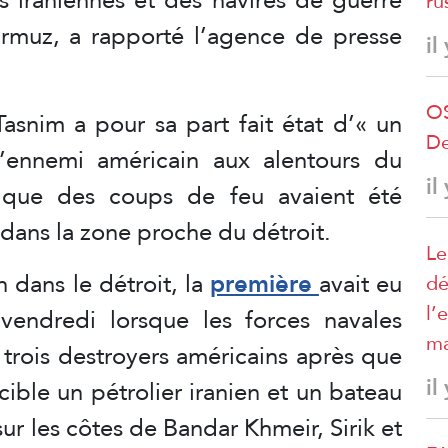
ru
Ormuz, a rapporté l’agence de presse
il
OS
asnim a pour sa part fait état d’« un
De
l’ennemi américain aux alentours du
il
 que des coups de feu avaient été
ans la zone proche du détroit.
Le
 dans le détroit, la
première
avait eu
dé
l’
vendredi lorsque les forces navales
ma
r trois destroyers américains après que
il
cible un pétrolier iranien et un bateau
ur les côtes de Bandar Khmeir, Sirik et