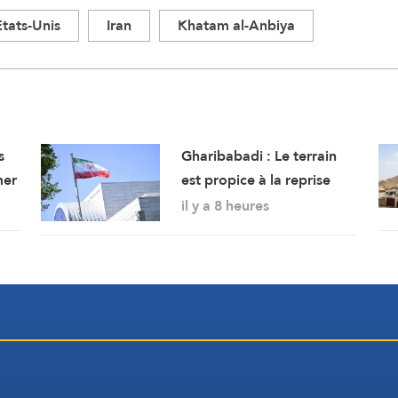
Etats-Unis
Iran
Khatam al-Anbiya
s
Gharibabadi : Le terrain
mer
est propice à la reprise
des pourparlers de
il y a 8 heures
sécurité entre les États du
Golfe