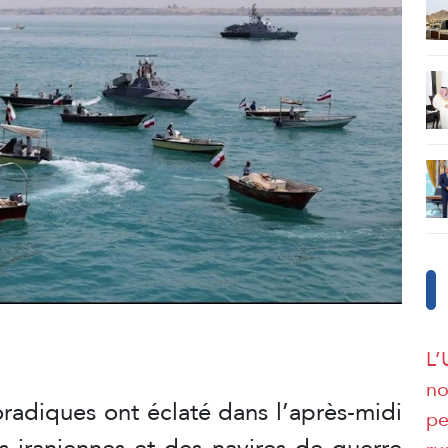
L’
no
radiques ont éclaté dans l’après-midi
pe
s iraniennes et des navires de guerre