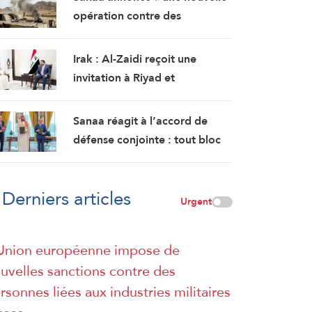
opération contre des
rassemblements militaires
saoudiens à Marib »
Irak : Al-Zaidi reçoit une
invitation à Riyad et
s’entretient avec le chef des
services de renseignement
Sanaa réagit à l’accord de
saoudiens
défense conjointe : tout bloc
islamique qui ne fait pas de la
cause palestinienne son
Derniers articles
objectif est voué à l’échec
Urgent
Union européenne impose de
uvelles sanctions contre des
rsonnes liées aux industries militaires