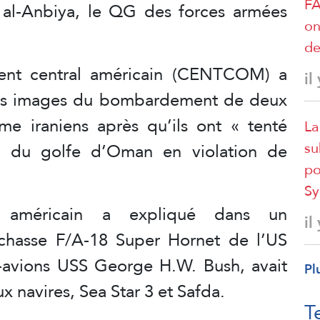
FA
 al-Anbiya, le QG des forces armées
on
de
nt central américain (CENTCOM) a
il
des images du bombardement de deux
me iraniens après qu’ils ont « tenté
La
su
en du golfe d’Oman en violation de
po
Sy
 américain a expliqué dans un
il
hasse F/A-18 Super Hornet de l’US
-avions USS George H.W. Bush, avait
Pl
x navires, Sea Star 3 et Safda.
T