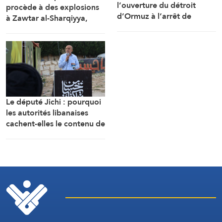
procède à des explosions
l’ouverture du détroit
à Zawtar al-Sharqiyya,
d’Ormuz à l’arrêt de
Haddatha et Mansouri, et
l’agression contre le Liban,
bombarde Ali al-Tahir
le Yémen et l’Irak
Le député Jichi : pourquoi
les autorités libanaises
cachent-elles le contenu de
l’accord-cadre ?