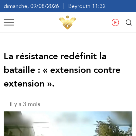
dimanche, 09/08/2026
Beyrouth 11:32
ع
En
Fr
Es
La résistance redéfinit la
bataille : « extension contre
extension ».
il y a 3 mois