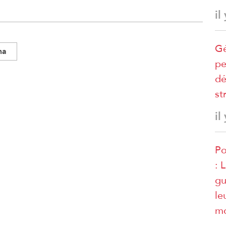
il
Gé
na
pe
dé
st
il
Po
: 
gu
le
mo