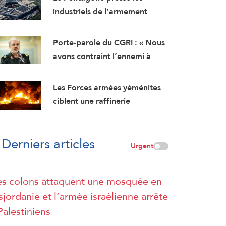
en provenance d’Italie
industriels de l’armement
d’accélérer la production de
munitions
Porte-parole du CGRI : « Nous
avons contraint l’ennemi à
abandonner ses objectifs… et
Ormuz est une bataille
Les Forces armées yéménites
géographique »
ciblent une raffinerie
d’Aramco à Jizane
Derniers articles
Urgent
s colons attaquent une mosquée en
sjordanie et l’armée israélienne arrête
Palestiniens