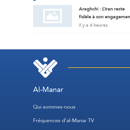
Araghchi : L’Iran reste
fidèle à son engagemen
envers la résistance et l
il y a 4 heures
poursuite du combat
malgré toutes les
pressions
Al-Manar
Qui sommes-nous
Fréquences d’al-Manar TV