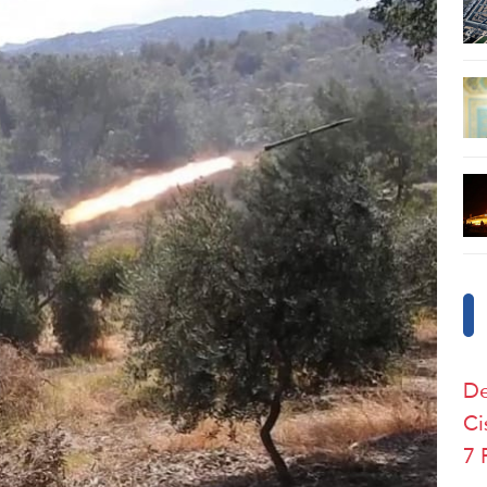
De
Ci
7 