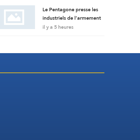
Le Pentagone presse les
industriels de l’armement
d’accélérer la production
il y a 5 heures
de munitions