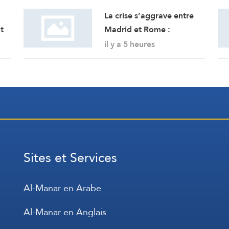
La crise s’aggrave entre
t
Madrid et Rome :
a
l’Espagne renforce ses
il y a 5 heures
contrôles frontaliers pour
les voyageurs en
provenance d’Italie
Sites et Services
Al-Manar en Arabe
Al-Manar en Anglais