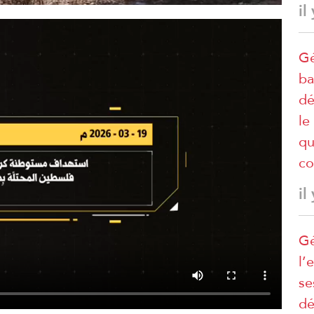
il
Gé
ba
dé
le
qu
co
il
Gé
l’
se
dé