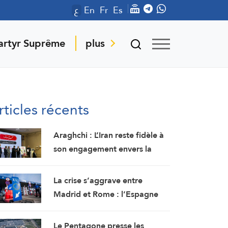
ع
En
Fr
Es
artyr Suprême
plus
rticles récents
Araghchi : L’Iran reste fidèle à
son engagement envers la
résistance et la poursuite du
combat malgré toutes les
La crise s’aggrave entre
pressions
Madrid et Rome : l’Espagne
renforce ses contrôles
frontaliers pour les voyageurs
Le Pentagone presse les