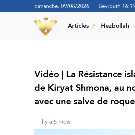
dimanche, 09/08/2026
Beyrouth 16:1
Articles
Hezbollah
Vidéo | La Résistance i
de Kiryat Shmona, au no
avec une salve de roque
il y a 5 mois