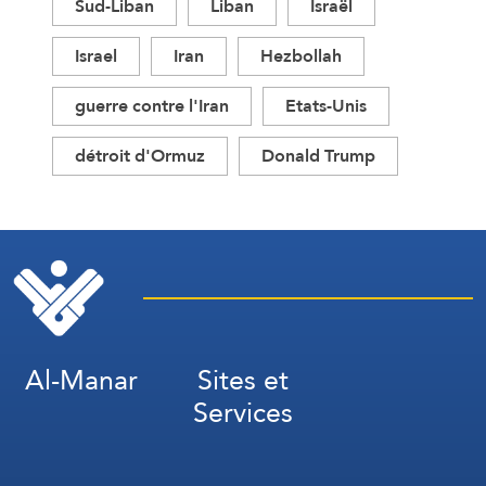
Sud-Liban
Liban
Israël
Israel
Iran
Hezbollah
guerre contre l'Iran
Etats-Unis
détroit d'Ormuz
Donald Trump
Al-Manar
Sites et
Services