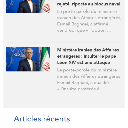
rejeté, riposte au blocus naval
inévitable
Le porte-parole du ministère
iranien des Affaires étrangères,
Esmail Baghaei, a affirmé
vendredi que « l’option …
Ministère iranien des Affaires
étrangères : Insulter le pape
Léon XIV est une attaque
flagrante contre la paix et la
Le porte-parole du ministère
justice
iranien des Affaires étrangères,
Esmail Baghaei, a qualifié
« l’insulte proférée à …
Articles récents