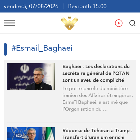
vendredi, 07/08/2026
Beyrouth 15:00
ع
En
Fr
Es
#Esmail_Baghaei
Baghaei : Les déclarations du
secrétaire général de l’OTAN
sont un aveu de complicité
dans la guerre contre l’Iran
Le porte-parole du ministère
iranien des Affaires étrangères,
Esmaïl Baghaei, a estimé que
l’Organisation du …
Réponse de Téhéran à Trump :
Transfert d’uranium enrichi